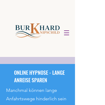
ONLINE HYPNOSE - LANGE
ANREISE SPAREN
Manchmal können lange
Anfahrtswege hinderlich sein